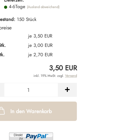
Lieferzeit:
4-6Tage
(Ausland abweichend)
estand:
150
Stück
preise
.
je 3,50 EUR
tk.
je 3,00 EUR
tk.
je 2,70 EUR
3,50 EUR
inkl. 19% MwSt. zzgl.
Versand
In den Warenkorb