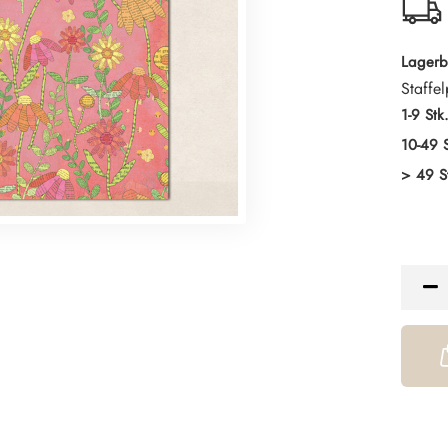
Lagerb
Staffel
1-9 Stk
10-49 S
> 49 S