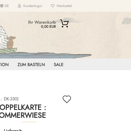
DE
Kundenlogin
Merkzettel
...
Ihr Warenkorb
0,00 EUR
ITION
ZUM BASTELN
SALE
Auf
.:
DK-330
)
OPPELKARTE :
den
OMMERWIESE
Merkzettel