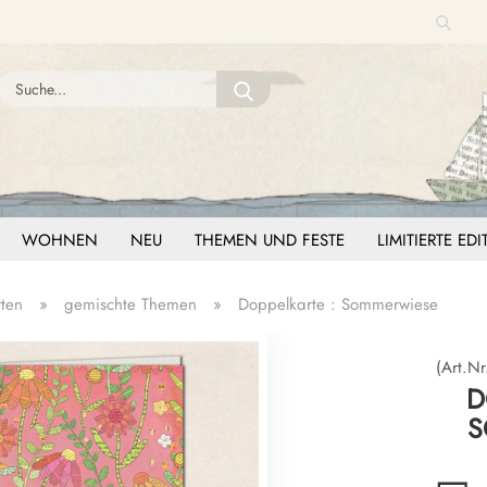
Suche
Sprache auswählen
Suche...
E-Mail
Lieferland
Passwort
WOHNEN
NEU
THEMEN UND FESTE
LIMITIERTE ED
ten
»
gemischte Themen
»
Doppelkarte : Sommerwiese
Konto erstellen
Passwort vergessen?
(Art.Nr
D
S