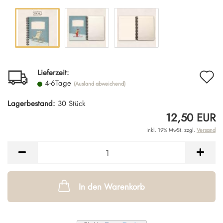
A
Lieferzeit:
4-6Tage
(Ausland abweichend)
d
Lagerbestand:
30
Stück
M
12,50 EUR
inkl. 19% MwSt. zzgl.
Versand
In den Warenkorb