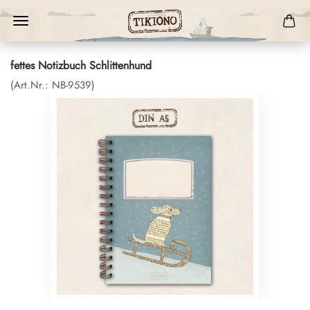
fettes Notizbuch Schlittenhund
(Art.Nr.:
NB-9539
)