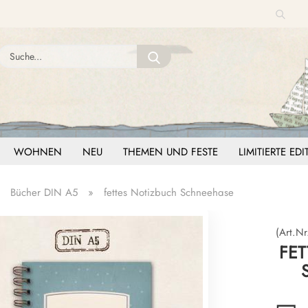
Suche
Sprache auswählen
Suche...
E-Mail
Lieferland
Passwort
WOHNEN
NEU
THEMEN UND FESTE
LIMITIERTE ED
»
Bücher DIN A5
»
fettes Notizbuch Schneehase
Konto erstellen
Passwort vergessen?
(Art.Nr
FET