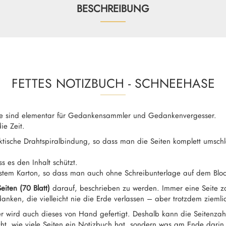
BESCHREIBUNG
FETTES NOTIZBUCH - SCHNEEHASE
ke sind elementar für Gedankensammler und Gedankenvergesser.
ie Zeit.
ktische Drahtspiralbindung, so dass man die Seiten komplett umsc
ss es den Inhalt schützt.
festem Karton, so dass man auch ohne Schreibunterlage auf dem Blo
eiten (70 Blatt)
darauf, beschrieben zu werden. Immer eine Seite zar
anken, die vielleicht nie die Erde verlassen – aber trotzdem zieml
r wird auch dieses von Hand gefertigt. Deshalb kann die Seitenzahl 
cht, wie viele Seiten ein Notizbuch hat, sondern was am Ende darin 