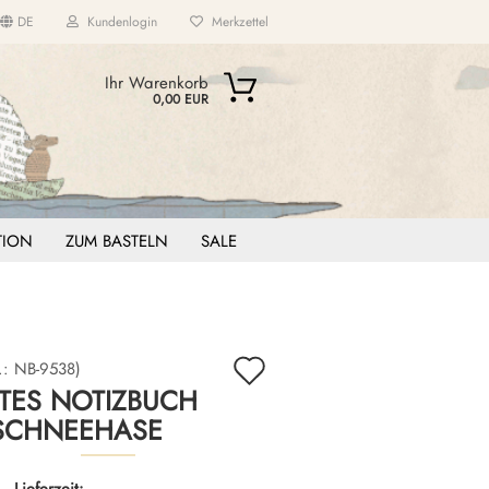
DE
Kundenlogin
Merkzettel
...
Ihr Warenkorb
0,00 EUR
ITION
ZUM BASTELN
SALE
Auf
.:
NB-9538
)
TES NOTIZBUCH
den
SCHNEEHASE
Merkzettel