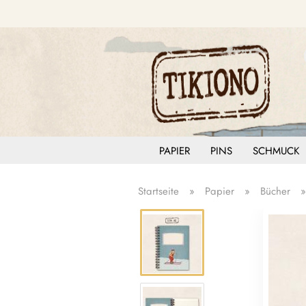
PAPIER
PINS
SCHMUCK
Startseite
»
Papier
»
Bücher