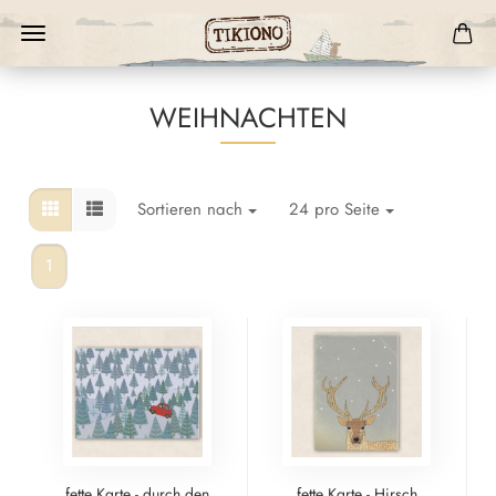
WEIHNACHTEN
Sortieren nach
24 pro Seite
1
fette Karte - durch den
fette Karte - Hirsch