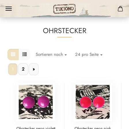
OHRSTECKER
Sortieren nach
24 pro Seite
1
2
»
Ohrstecker neon violett
Ohrstecker neon pink