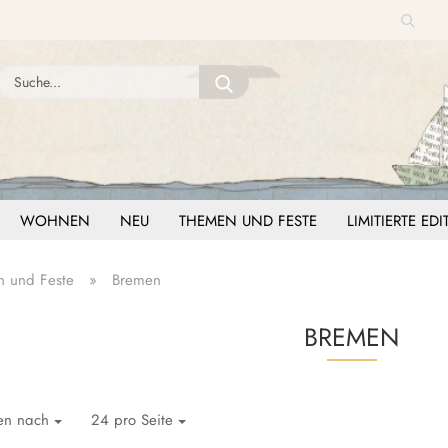
Suche
Sprache auswählen
Suche...
E-Mail
Lieferland
Passwort
WOHNEN
NEU
THEMEN UND FESTE
LIMITIERTE ED
 und Feste
»
Bremen
Konto erstellen
BREMEN
Passwort vergessen?
ren nach
24 pro Seite