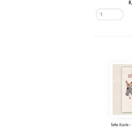
8
fette Karte