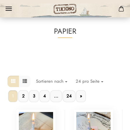
PAPIER
Sortieren nach
24 pro Seite
1
2
3
4
...
24
»