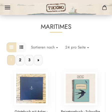
MARITIMES
Sortieren nach
24 pro Seite
1
2
3
»
Gästebuch mit Anker -
Reisetagebuch - Schwalbe