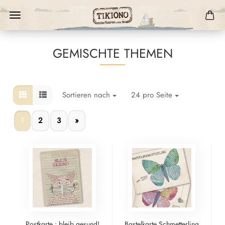
GEMISCHTE THEMEN
Sortieren nach
24 pro Seite
1
2
3
»
Postkarte : bleib gesund!
Bastelkarte Schmetterling