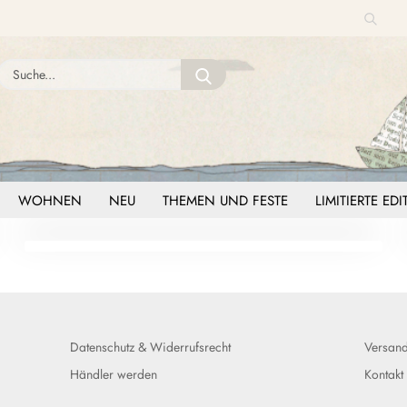
Suche
Sprache auswählen
Suche...
E-Mail
Lieferland
Passwort
WOHNEN
NEU
THEMEN UND FESTE
LIMITIERTE ED
Konto erstellen
Passwort vergessen?
Datenschutz
&
Widerrufsrecht
Versand
Händler werden
Kontakt