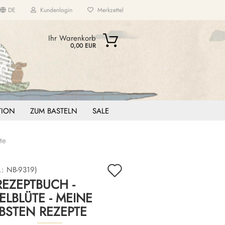
DE
Kundenlogin
Merkzettel
...
Ihr Warenkorb
0,00 EUR
ITION
ZUM BASTELN
SALE
te
Auf
.:
NB-9319
)
REZEPTBUCH -
den
ELBLÜTE - MEINE
Merkzettel
EBSTEN REZEPTE