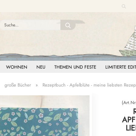
Suche
Sprache auswählen
Suche...
E-Mail
Lieferland
Passwort
WOHNEN
NEU
THEMEN UND FESTE
LIMITIERTE ED
»
große Bücher
»
Rezeptbuch - Apfelblüte - meine liebsten Rezep
Konto erstellen
Passwort vergessen?
(Art.Nr
APF
LI