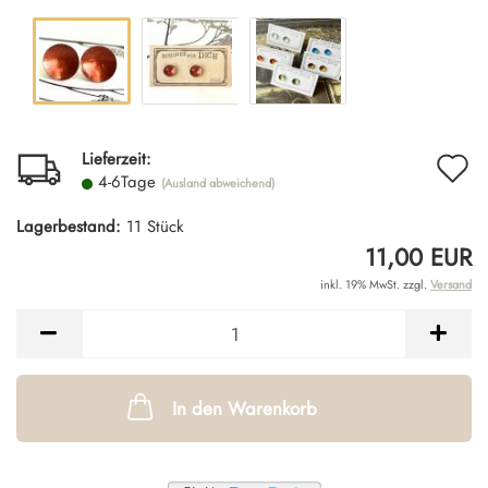
A
Lieferzeit:
4-6Tage
(Ausland abweichend)
d
Lagerbestand:
11
Stück
M
11,00 EUR
inkl. 19% MwSt. zzgl.
Versand
In den Warenkorb