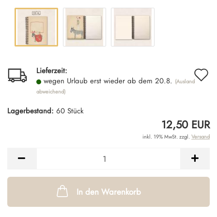
A
Lieferzeit:
wegen Urlaub erst wieder ab dem 20.8.
(Ausland
d
abweichend)
M
Lagerbestand:
60
Stück
12,50 EUR
inkl. 19% MwSt. zzgl.
Versand
In den Warenkorb