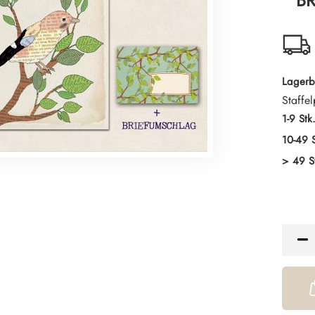
B
Lagerb
Staffel
1-9 Stk
10-49 S
> 49 S