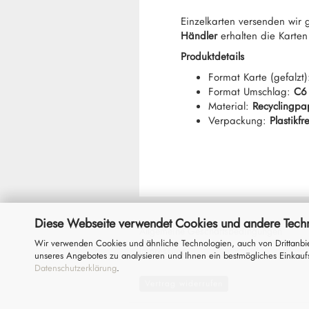
Einzelkarten versenden wir
Händler
erhalten die Karten
Produktdetails
Format Karte (gefalzt
Format Umschlag:
C6
Material:
Recyclingpa
Verpackung:
Plastikfre
Diese Webseite verwendet Cookies und andere Tech
Allgemeine Geschäftsbedingungen
Wir verwenden Cookies und ähnliche Technologien, auch von Drittanbie
Impressum
unseres Angebotes zu analysieren und Ihnen ein bestmögliches Einkaufs
Datenschutzerklärung
.
Vertrag widerrufen