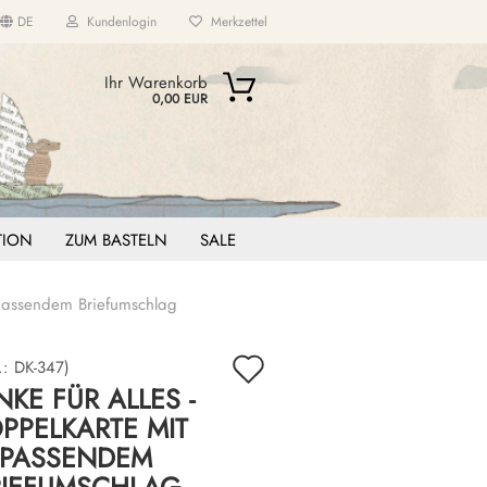
DE
Kundenlogin
Merkzettel
...
Ihr Warenkorb
0,00 EUR
ITION
ZUM BASTELN
SALE
 passendem Briefumschlag
Auf
.:
DK-347
)
KE FÜR ALLES -
den
PPELKARTE MIT
Merkzettel
PASSENDEM