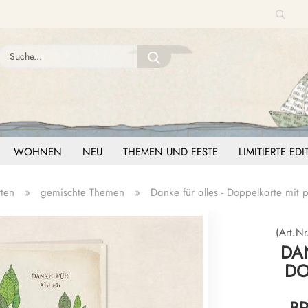
Suche
Sprache auswählen
Suche...
E-Mail
Lieferland
Passwort
WOHNEN
NEU
THEMEN UND FESTE
LIMITIERTE ED
ten
»
gemischte Themen
»
Danke für alles - Doppelkarte mit
Konto erstellen
Passwort vergessen?
(Art.Nr
DAN
DO