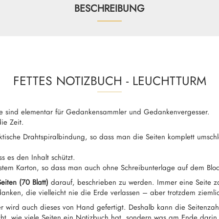
BESCHREIBUNG
FETTES NOTIZBUCH - LEUCHTTURM
ke sind elementar für Gedankensammler und Gedankenvergesser.
ie Zeit.
ktische Drahtspiralbindung, so dass man die Seiten komplett umsc
ss es den Inhalt schützt.
festem Karton, so dass man auch ohne Schreibunterlage auf dem Blo
eiten (70 Blatt)
darauf, beschrieben zu werden. Immer eine Seite zar
anken, die vielleicht nie die Erde verlassen – aber trotzdem zieml
r wird auch dieses von Hand gefertigt. Deshalb kann die Seitenzahl 
cht, wie viele Seiten ein Notizbuch hat, sondern was am Ende darin 