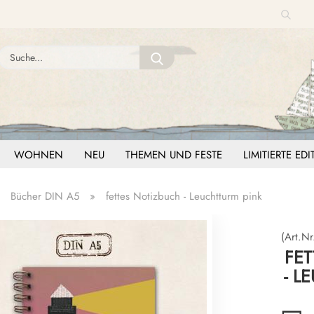
Suche
Sprache auswählen
Suche...
E-Mail
Lieferland
Passwort
WOHNEN
NEU
THEMEN UND FESTE
LIMITIERTE ED
»
Bücher DIN A5
»
fettes Notizbuch - Leuchtturm pink
Konto erstellen
Passwort vergessen?
(Art.Nr
FET
- L