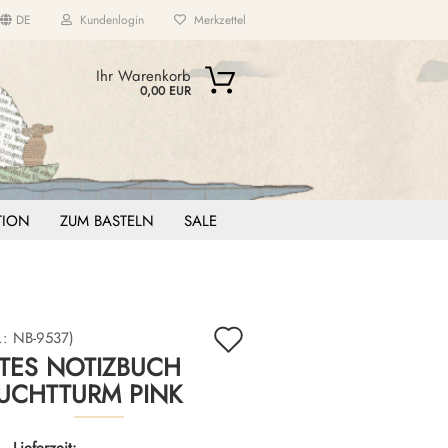
DE
Kundenlogin
Merkzettel
...
Ihr Warenkorb
0,00 EUR
ITION
ZUM BASTELN
SALE
Auf
.:
NB-9537
)
TES NOTIZBUCH
den
EUCHTTURM PINK
Merkzettel