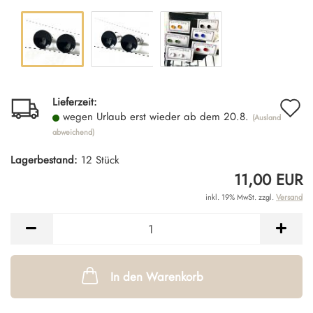
A
Lieferzeit:
wegen Urlaub erst wieder ab dem 20.8.
(Ausland
d
abweichend)
M
Lagerbestand:
12
Stück
11,00 EUR
inkl. 19% MwSt. zzgl.
Versand
In den Warenkorb