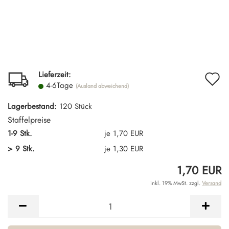
A
Lieferzeit:
4-6Tage
(Ausland abweichend)
d
Lagerbestand:
120
Stück
M
Staffelpreise
1-9 Stk.
je 1,70 EUR
> 9 Stk.
je 1,30 EUR
1,70 EUR
inkl. 19% MwSt. zzgl.
Versand