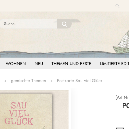
Suche
Sprache auswählen
Suche...
E-Mail
Lieferland
Passwort
WOHNEN
NEU
THEMEN UND FESTE
LIMITIERTE ED
»
gemischte Themen
»
Postkarte Sau viel Glück
Konto erstellen
Passwort vergessen?
(Art.Nr
P