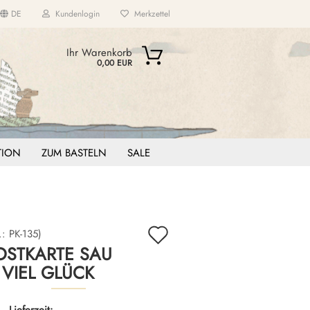
DE
Kundenlogin
Merkzettel
...
Ihr Warenkorb
0,00 EUR
ITION
ZUM BASTELN
SALE
Auf
.:
PK-135
)
OSTKARTE SAU
den
VIEL GLÜCK
Merkzettel