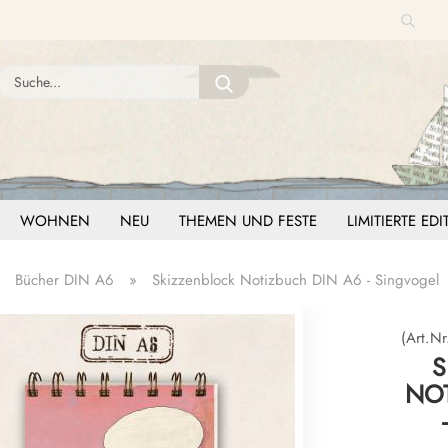
Suche
Sprache auswählen
Suche...
E-Mail
Lieferland
Passwort
WOHNEN
NEU
THEMEN UND FESTE
LIMITIERTE ED
»
Bücher DIN A6
»
Skizzenblock Notizbuch DIN A6 - Singvogel
Konto erstellen
Passwort vergessen?
(Art.Nr
S
NOT