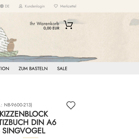
DE
Kundenlogin
Merkzettel
...
Ihr Warenkorb
0,00 EUR
ITION
ZUM BASTELN
SALE
Auf
.:
NB-9600-213
)
KIZZENBLOCK
den
IZBUCH DIN A6
Merkzettel
- SINGVOGEL