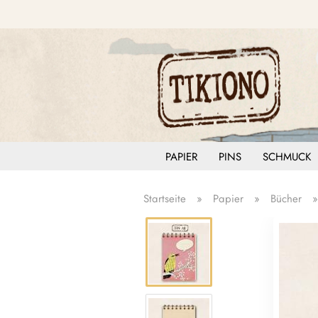
PAPIER
PINS
SCHMUCK
Startseite
»
Papier
»
Bücher