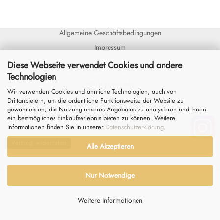
Allgemeine Geschäftsbedingungen
Impressum
Diese Webseite verwendet Cookies und andere
Datenschutz
&
Widerrufsrecht
Technologien
Händler werden
Wir verwenden Cookies und ähnliche Technologien, auch von
Drittanbietern, um die ordentliche Funktionsweise der Website zu
Versand- & Zahlungsbedingungen
gewährleisten, die Nutzung unseres Angebotes zu analysieren und Ihnen
ein bestmögliches Einkaufserlebnis bieten zu können. Weitere
Kontakt
Informationen finden Sie in unserer
Datenschutzerklärung
.
Vertrag widerrufen
Alle Akzeptieren
Webshop erstellen
mit Gambio.de © 2026
Nur Notwendige
Weitere Informationen