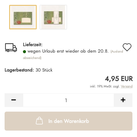
A
Lieferzeit:
wegen Urlaub erst wieder ab dem 20.8.
(Ausland
d
abweichend)
M
Lagerbestand:
30
Stück
4,95 EUR
inkl. 19% MwSt. zzgl.
Versand
In den Warenkorb