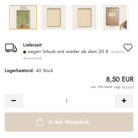
A
Lieferzeit:
wegen Urlaub erst wieder ab dem 20.8.
(Ausland
d
abweichend)
M
Lagerbestand:
40
Stück
8,50 EUR
inkl. 19% MwSt. zzgl.
Versand
In den Warenkorb