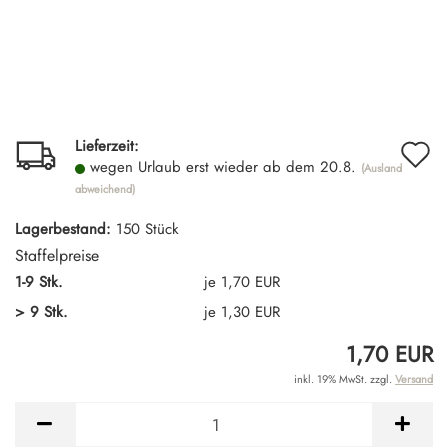
A
Lieferzeit:
wegen Urlaub erst wieder ab dem 20.8.
(Ausland
d
abweichend)
M
Lagerbestand:
150
Stück
Staffelpreise
1-9 Stk.
je 1,70 EUR
> 9 Stk.
je 1,30 EUR
1,70 EUR
inkl. 19% MwSt. zzgl.
Versand