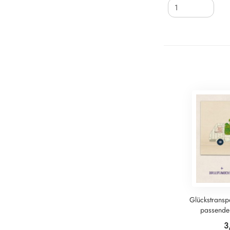
Glückstranspo
passende
3