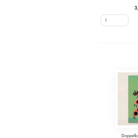
3
Doppelka