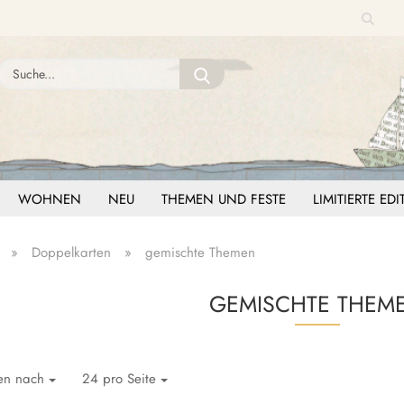
Suche
Sprache auswählen
Suche...
E-Mail
Lieferland
Passwort
WOHNEN
NEU
THEMEN UND FESTE
LIMITIERTE ED
»
Doppelkarten
»
gemischte Themen
Konto erstellen
GEMISCHTE THEM
Passwort vergessen?
ren nach
24 pro Seite