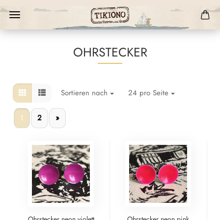
OHRSTECKER
Sortieren nach
24 pro Seite
1
2
»
Ohrstecker neon violett
Ohrstecker neon pink